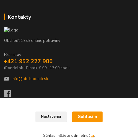
Kontakty
Obchoďáčik.sk online potraviny
Branislav
+421 952 227 980
(Pondelok - Piatok, 9:00 - 17:00 hod.)
info@obchodacik.sk
Súhlasím
Nastavenia
Upravit sběr cookies.
Súhlas môžete odmietnuť
tu
.