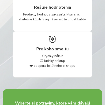
Reálne hodnotenia
Produkty hodnotia zákazníci, ktorí si ich
skutočne kúpili. Svoj názor môže pridať každý.
🎯
Pre koho sme tu
⚡ rýchly nákup
🙂 ľudský prístup
❤️ podpora lokálneho e-shopu
Vyberte si potraviny, ktoré vám dávajú