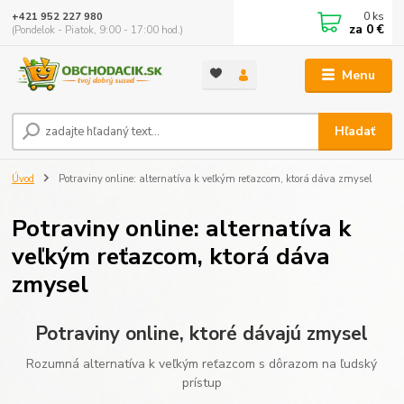
0
ks
+421 952 227 980
za
0 €
(Pondelok - Piatok, 9:00 - 17:00 hod.)
Menu
Hľadať
Úvod
Potraviny online: alternatíva k veľkým reťazcom, ktorá dáva zmysel
Potraviny online: alternatíva k
veľkým reťazcom, ktorá dáva
zmysel
Potraviny online, ktoré dávajú zmysel
Rozumná alternatíva k veľkým reťazcom s dôrazom na ľudský
prístup