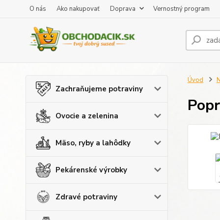
O nás
Ako nakupovať
Doprava
Vernostný program
Úvod
N
Zachraňujeme potraviny
Popr
Ovocie a zelenina
Mäso, ryby a lahôdky
Pekárenské výrobky
Zdravé potraviny