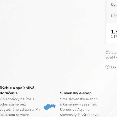
Cen
Uše
1,
1,17
Číslo p
Strážiť
Do 
Rýchle a spoľahlivé
doručenie
Slovenský e-shop
Objednávky balíme a
Sme slovenský e-shop
odosielame bez
s kamenným zázemím.
zbytočného zdržania. Pri
Uprednostňujeme
lokálnom rozvoze
slovenských výrobcov a