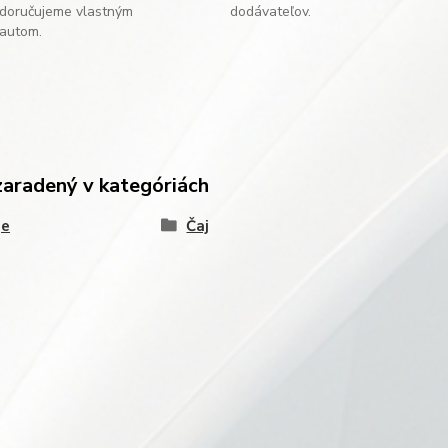
doručujeme vlastným
dodávateľov.
autom.
zaradený v kategóriách
je
Čaj