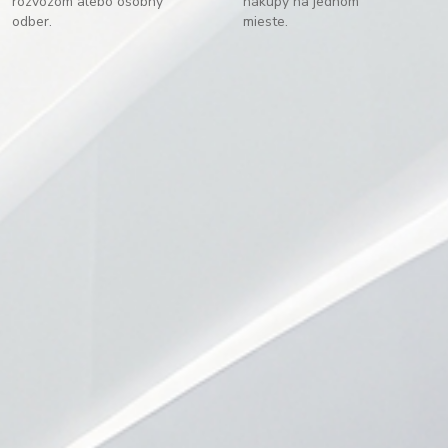
rozvozom alebo osobný
nákupy na jednom
odber.
mieste.