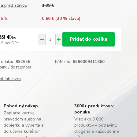
a pred zľavou
1,99 €
tríte
0,60 € (
30
% zľava)
39 €
/
ks
Pridať do košíka
 €
bez DPH
roduktu:
992656
EAN kód:
8586009411860
 cenu / dostupnosť
obľúbených
Pohodlný nákup
3000+ produktov v
ponuke
Zaplaťte kartou,
prevodom alebo na
Viac ako 3 000
dobierku a vyberte si
produktov – potraviny,
doručenie kuriérom,
drogéria a každodenné