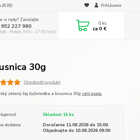
a (B2B)
Prihlásenie
e si rady? Zavolajte.
0
ks
 952 227 980
za
0 €
ok - Piatok, 9:00 - 17:00 hod.)
rusnica 30g
Ohodnotiť produkt
ský zelený čaj čučoriedka a brusnica 30g
celý popis
tupnosť
Skladom 15 ks
a dodania
Doručenie 11.08.2026 do 15:00.
Objednajte do 10.08.2026 09:00