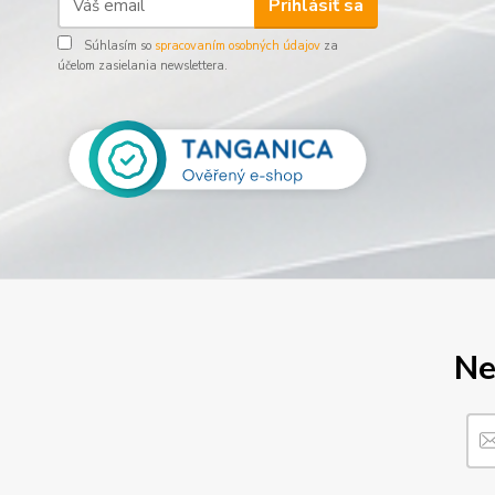
Prihlásiť sa
Súhlasím so
spracovaním osobných údajov
za
účelom zasielania newslettera.
Ne