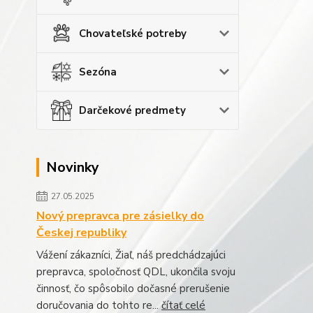
Chovateľské potreby
Sezóna
Darčekové predmety
Novinky
27.05.2025
Nový prepravca pre zásielky do
Českej republiky
Vážení zákazníci, Žiaľ, náš predchádzajúci
prepravca, spoločnosť QDL, ukončila svoju
činnosť, čo spôsobilo dočasné prerušenie
doručovania do tohto re...
čítať celé