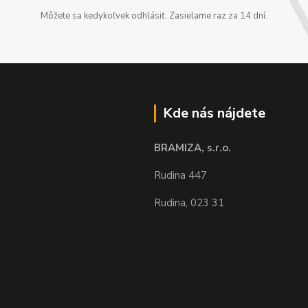
Môžete sa kedykoľvek odhlásiť. Zasielame raz za 14 dní.
Kde nás nájdete
BRAMIZA, s.r.o.
Rudina 447
Rudina, 023 31