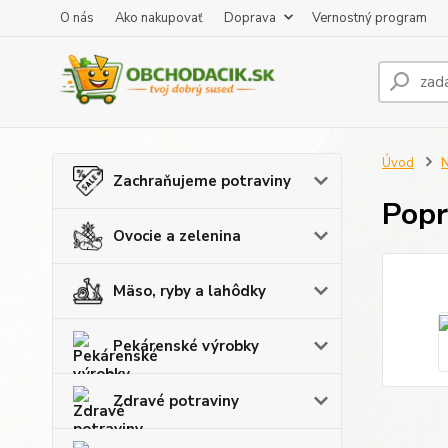
O nás
Ako nakupovať
Doprava
Vernostný program
Úvod
N
Zachraňujeme potraviny
Popr
Ovocie a zelenina
Mäso, ryby a lahôdky
Pekárenské výrobky
Zdravé potraviny