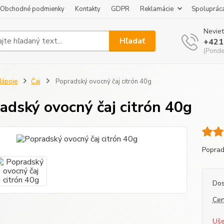
Obchodné podmienky
Kontakty
GDPR
Reklamácie
Spoluprác
Neviet
Hľadať
+421
(Pondel
ápoje
Čaj
Popradský ovocný čaj citrón 40g
adský ovocný čaj citrón 40g
Poprad
Dos
Cen
Uše