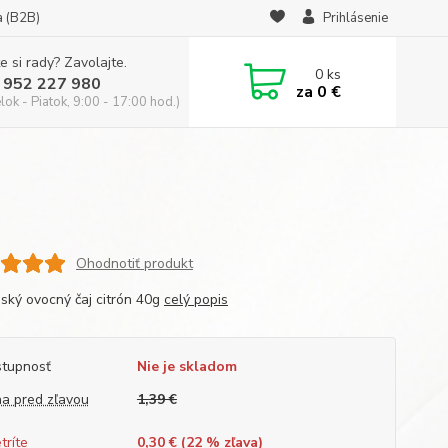
a (B2B)
Prihlásenie
e si rady? Zavolajte.
0
ks
 952 227 980
za
0 €
ok - Piatok, 9:00 - 17:00 hod.)
Ohodnotiť produkt
ský ovocný čaj citrón 40g
celý popis
tupnosť
Nie je skladom
a pred zľavou
1,39 €
tríte
0,30 € (
22
% zľava)