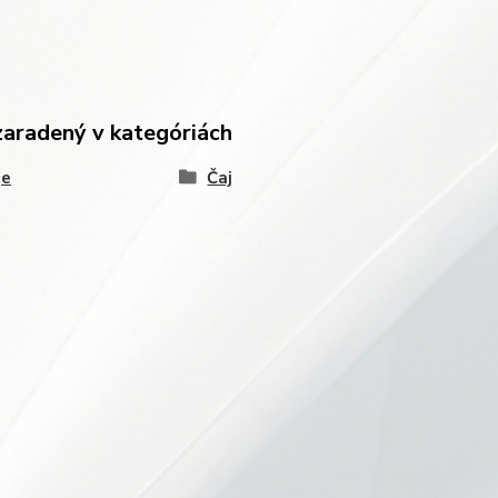
zaradený v kategóriách
je
Čaj