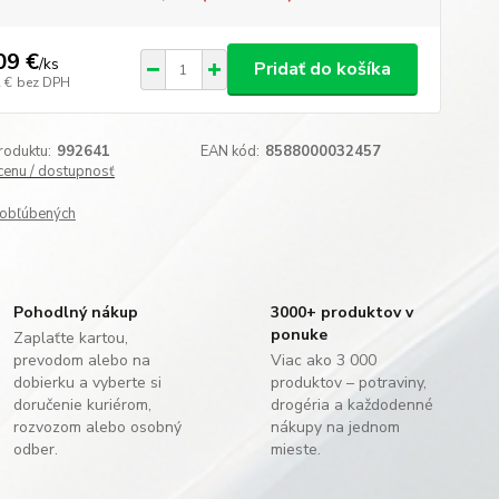
09 €
/
ks
Pridať do košíka
 €
bez DPH
roduktu:
992641
EAN kód:
8588000032457
 cenu / dostupnosť
obľúbených
Pohodlný nákup
3000+ produktov v
ponuke
Zaplaťte kartou,
prevodom alebo na
Viac ako 3 000
dobierku a vyberte si
produktov – potraviny,
doručenie kuriérom,
drogéria a každodenné
rozvozom alebo osobný
nákupy na jednom
odber.
mieste.