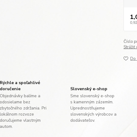
1,
0,92
Číslo p
Strážiť
Do 
Rýchle a spoľahlivé
doručenie
Slovenský e-shop
Objednávky balíme a
Sme slovenský e-shop
odosielame bez
s kamenným zázemím.
zbytočného zdržania. Pri
Uprednostňujeme
lokálnom rozvoze
slovenských výrobcov a
doručujeme vlastným
dodávateľov.
autom.