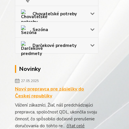
Chovateľské potreby
Sezóna
Darčekové predmety
Novinky
27.05.2025
Nový prepravca pre zásielky do
Českej republiky
Vážení zákazníci, Žiaľ, náš predchádzajúci
prepravca, spoločnosť QDL, ukončila svoju
činnosť, čo spôsobilo dočasné prerušenie
doručovania do tohto re...
čítať celé