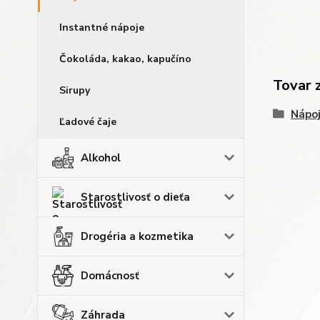
Instantné nápoje
Čokoláda, kakao, kapučíno
Tovar 
Sirupy
Nápo
Ľadové čaje
Alkohol
Starostlivosť o dieťa
Drogéria a kozmetika
Domácnosť
Záhrada