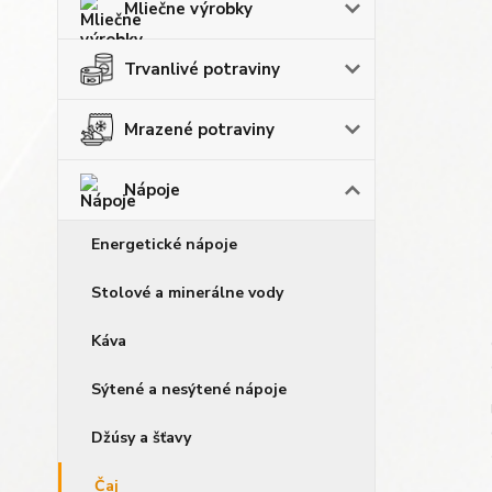
Mliečne výrobky
Trvanlivé potraviny
Mrazené potraviny
Nápoje
Energetické nápoje
Stolové a minerálne vody
Káva
Sýtené a nesýtené nápoje
Džúsy a šťavy
Čaj