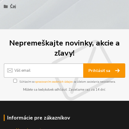
Čaj
Nepremeškajte novinky, akcie a
zľavy!
Prihlásiť sa
Súhlasím so
spracovaním osobných údajov
za účelom zasielania newslettera.
Môžete sa kedykoľvek odhlásiť. Zasielame raz za 14 dní.
Informácie pre zákazníkov