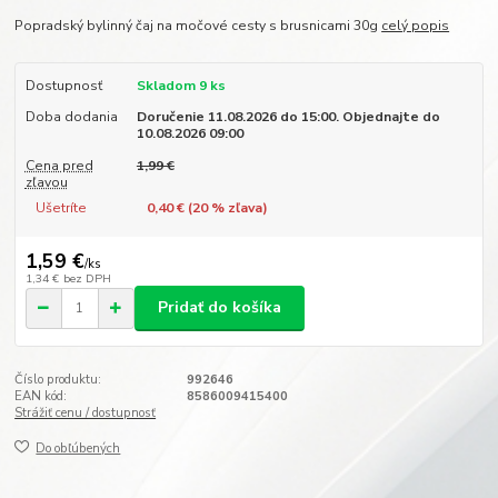
Popradský bylinný čaj na močové cesty s brusnicami 30g
celý popis
Dostupnosť
Skladom 9 ks
Doba dodania
Doručenie 11.08.2026 do 15:00. Objednajte do
10.08.2026 09:00
Cena pred
1,99 €
zľavou
Ušetríte
0,40 € (
20
% zľava)
1,59 €
/
ks
1,34 €
bez DPH
Pridať do košíka
Číslo produktu:
992646
EAN kód:
8586009415400
Strážiť cenu / dostupnosť
Do obľúbených