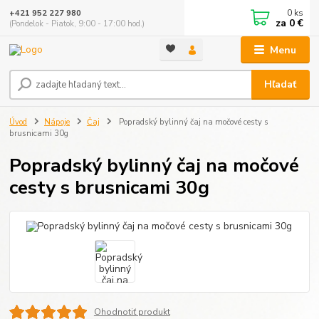
0
ks
+421 952 227 980
za
0 €
(Pondelok - Piatok, 9:00 - 17:00 hod.)
Menu
Hľadať
Úvod
Nápoje
Čaj
Popradský bylinný čaj na močové cesty s
brusnicami 30g
Popradský bylinný čaj na močové
cesty s brusnicami 30g
Ohodnotiť produkt