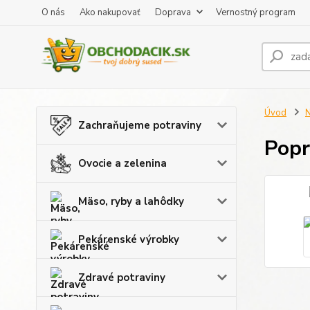
O nás
Ako nakupovať
Doprava
Vernostný program
Úvod
N
Zachraňujeme potraviny
Popr
Ovocie a zelenina
Mäso, ryby a lahôdky
Pekárenské výrobky
Zdravé potraviny