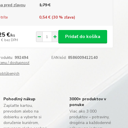
a pred zľavou
1,79 €
tríte
0,54 € (
30
% zľava)
25 €
/
ks
Pridať do košíka
 €
bez DPH
roduktu:
992494
EAN kód:
8586009412140
 cenu / dostupnosť
obľúbených
Pohodlný nákup
3000+ produktov v
ponuke
Zaplaťte kartou,
prevodom alebo na
Viac ako 3 000
dobierku a vyberte si
produktov – potraviny,
doručenie kuriérom,
drogéria a každodenné