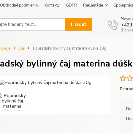
Obchodné podmienky
Kontakty
GDPR
Reklamácie
Spoluprác
Neviet
Hľadať
+421
(Pondel
ápoje
Čaj
Popradský bylinný čaj materina dúška 30g
adský bylinný čaj materina dúš
Poprad
Dos
Dob