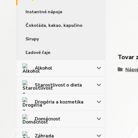
Instantné nápoje
Čokoláda, kakao, kapučíno
Sirupy
Ľadové čaje
Tovar 
Alkohol
Nápo
Starostlivosť o dieťa
Drogéria a kozmetika
Domácnosť
Záhrada