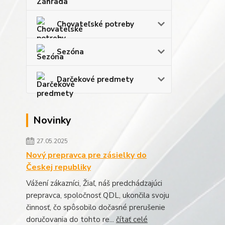
Chovateľské potreby
Sezóna
Darčekové predmety
Novinky
27.05.2025
Nový prepravca pre zásielky do
Českej republiky
Vážení zákazníci, Žiaľ, náš predchádzajúci
prepravca, spoločnosť QDL, ukončila svoju
činnosť, čo spôsobilo dočasné prerušenie
doručovania do tohto re...
čítať celé