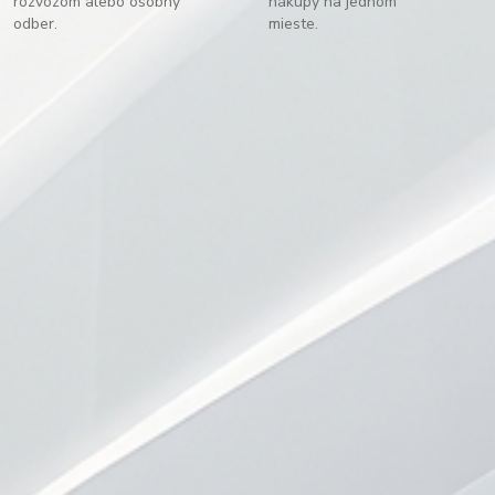
rozvozom alebo osobný
nákupy na jednom
odber.
mieste.