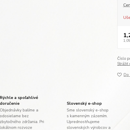
Cen
Uše
1,
1,05
Číslo p
Strážiť
Do 
Rýchle a spoľahlivé
doručenie
Slovenský e-shop
Objednávky balíme a
Sme slovenský e-shop
odosielame bez
s kamenným zázemím.
zbytočného zdržania. Pri
Uprednostňujeme
lokálnom rozvoze
slovenských výrobcov a