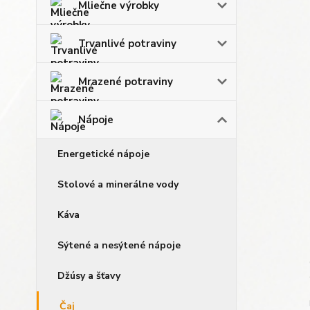
Mliečne výrobky
Trvanlivé potraviny
Mrazené potraviny
Nápoje
Energetické nápoje
Stolové a minerálne vody
Káva
Sýtené a nesýtené nápoje
Džúsy a šťavy
Čaj