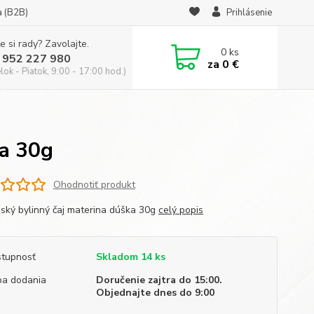
a (B2B)
Prihlásenie
e si rady? Zavolajte.
0
ks
 952 227 980
za
0 €
ok - Piatok, 9:00 - 17:00 hod.)
ka 30g
Ohodnotiť produkt
ský bylinný čaj materina dúška 30g
celý popis
tupnosť
Skladom 14 ks
a dodania
Doručenie zajtra do 15:00.
Objednajte dnes do 9:00