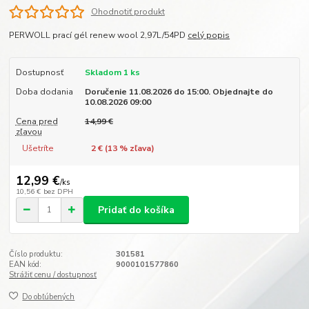
Ohodnotiť produkt
PERWOLL prací gél renew wool 2,97L/54PD
celý popis
Dostupnosť
Skladom 1 ks
Doba dodania
Doručenie 11.08.2026 do 15:00. Objednajte do
10.08.2026 09:00
Cena pred
14,99 €
zľavou
Ušetríte
2 € (
13
% zľava)
12,99 €
/
ks
10,56 €
bez DPH
Pridať do košíka
Číslo produktu:
301581
EAN kód:
9000101577860
Strážiť cenu / dostupnosť
Do obľúbených