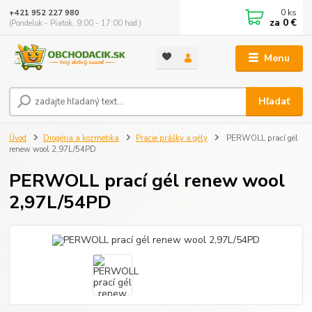
0
ks
+421 952 227 980
za
0 €
(Pondelok - Piatok, 9:00 - 17:00 hod.)
Menu
Hľadať
Úvod
Drogéria a kozmetika
Pracie prášky a gély
PERWOLL prací gél
renew wool 2,97L/54PD
PERWOLL prací gél renew wool
2,97L/54PD