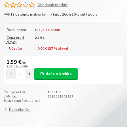
Ohodnotiť produkt
PÁRTY balóniky makronky mix farby 26cm 10ks
celý popis
Dostupnosť
Nie je skladom
Cena pred
2,19 €
zľavou
Ušetríte
0,60 € (
27
% zľava)
1,59 €
/
ks
1,29 €
bez DPH
Pridať do košíka
Číslo produktu:
1000136
EAN kód:
8595681501257
Strážiť cenu / dostupnosť
Do obľúbených