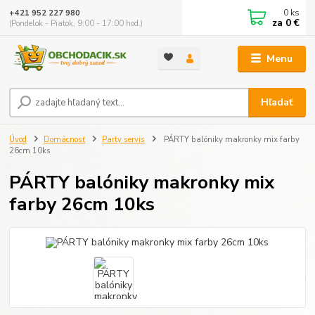
0
ks
+421 952 227 980
za
0 €
(Pondelok - Piatok, 9:00 - 17:00 hod.)
Menu
Hľadať
Úvod
Domácnosť
Party servis
PÁRTY balóniky makronky mix farby
26cm 10ks
PÁRTY balóniky makronky mix
farby 26cm 10ks