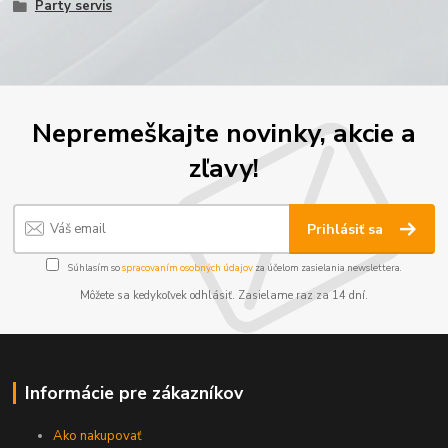
Party servis
Nepremeškajte novinky, akcie a
zľavy!
Prihlásiť sa
Súhlasím so
spracovaním osobných údajov
za účelom zasielania newslettera.
Môžete sa kedykoľvek odhlásiť. Zasielame raz za 14 dní.
Informácie pre zákazníkov
Ako nakupovať