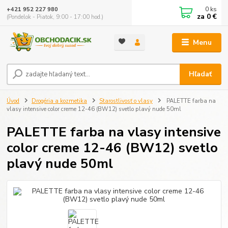
0
ks
+421 952 227 980
za
0 €
(Pondelok - Piatok, 9:00 - 17:00 hod.)
Menu
Hľadať
Úvod
Drogéria a kozmetika
Starostlivosť o vlasy
PALETTE farba na
vlasy intensive color creme 12-46 (BW12) svetlo plavý nude 50ml
PALETTE farba na vlasy intensive
color creme 12-46 (BW12) svetlo
plavý nude 50ml