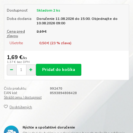
Dostupnosť
Skladom 2 ks
Doba dodania
Doručenie 11.08.2026 do 15:00. Objednajte do
10.08.2026 09:00
Cena pred
2,19 €
zľavou
Ušetríte
0,50 € (
23
% zľava)
1,69 €
/
ks
1,37 €
bez DPH
Pridať do košíka
Číslo produktu:
992470
EAN kód:
8593894806428
Strážiť cenu / dostupnosť
Do obľúbených
Rýchle a spoľahlivé doručenie