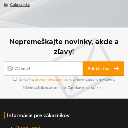
Cukrovinky
Nepremeškajte novinky, akcie a
zľavy!
Prihlásiť sa
Súhlasím so
spracovaním osobných údajov
za účelom zasielania newslettera.
Môžete sa kedykoľvek odhlásiť. Zasielame raz za 14 dní.
Informácie pre zákazníkov
Ako nakupovať