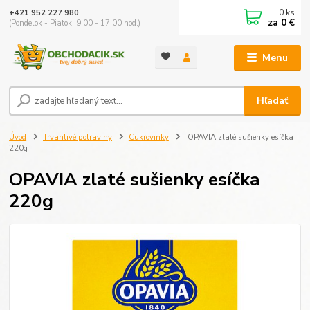
0
ks
+421 952 227 980
za
0 €
(Pondelok - Piatok, 9:00 - 17:00 hod.)
Menu
Hľadať
Úvod
Trvanlivé potraviny
Cukrovinky
OPAVIA zlaté sušienky esíčka
220g
OPAVIA zlaté sušienky esíčka
220g