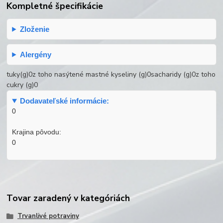
Kompletné špecifikácie
Zloženie
Alergény
tuky(g)0z toho nasýtené mastné kyseliny (g)0sacharidy (g)0z toho
cukry (g)0
Dodavateľské informácie:
0
Krajina pôvodu:
0
Tovar zaradený v kategóriách
Trvanlivé potraviny