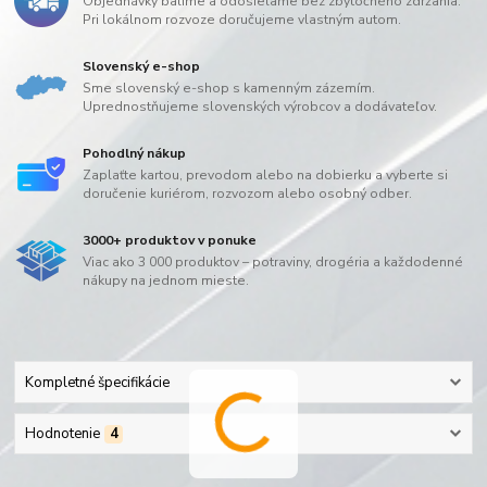
Objednávky balíme a odosielame bez zbytočného zdržania.
Pri lokálnom rozvoze doručujeme vlastným autom.
Slovenský e-shop
Sme slovenský e-shop s kamenným zázemím.
Uprednostňujeme slovenských výrobcov a dodávateľov.
Pohodlný nákup
Zaplaťte kartou, prevodom alebo na dobierku a vyberte si
doručenie kuriérom, rozvozom alebo osobný odber.
3000+ produktov v ponuke
Viac ako 3 000 produktov – potraviny, drogéria a každodenné
nákupy na jednom mieste.
Kompletné špecifikácie
Hodnotenie
4