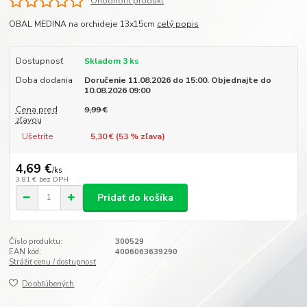
Ohodnotiť produkt
OBAL MEDINA na orchideje 13x15cm
celý popis
Dostupnosť
Skladom 3 ks
Doba dodania
Doručenie 11.08.2026 do 15:00. Objednajte do
10.08.2026 09:00
Cena pred
9,99 €
zľavou
Ušetríte
5,30 € (
53
% zľava)
4,69 €
/
ks
3,81 €
bez DPH
Pridať do košíka
Číslo produktu:
300529
EAN kód:
4006063639290
Strážiť cenu / dostupnosť
Do obľúbených