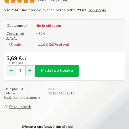
Ohodnotiť produkt
NÁŠ SAD víno z áronie ovocné polosladké 750mll
celý popis
Dostupnosť
Nie je skladom
Cena pred
4,79 €
zľavou
Ušetríte
1,10 € (
23
% zľava)
3,69 €
/
ks
3 €
bez DPH
Pridať do košíka
Číslo produktu:
997353
EAN kód:
8595004662016
Strážiť cenu / dostupnosť
Do obľúbených
Rýchle a spoľahlivé doručenie