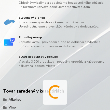
Objednávky balíme a odosielame bez zbytočného zdržania.
Pri lokálnom rozvoze doručujeme vlastným autom.
Slovenský e-shop
Sme slovenský e-shop s kamenným zázemím.
Uprednostňujeme slovenských výrobcov a dodávateľov.
Pohodlný nákup
Zaplaťte kartou, prevodom alebo na dobierku a vyberte si
doručenie kuriérom, rozvozom alebo osobný odber.
3000+ produktov v ponuke
Viac ako 3 000 produktov – potraviny, drogéria a každodenné
nákupy na jednom mieste.
Tovar zaradený v kategóriách
Alkohol
Víno