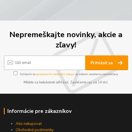
Nepremeškajte novinky, akcie a
zľavy!
Prihlásiť sa
Súhlasím so
spracovaním osobných údajov
za účelom zasielania newslettera.
Môžete sa kedykoľvek odhlásiť. Zasielame raz za 14 dní.
Informácie pre zákazníkov
Ako nakupovať
Obchodné podmienky