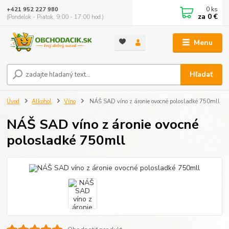
0
ks
+421 952 227 980
za
0 €
(Pondelok - Piatok, 9:00 - 17:00 hod.)
Menu
Hľadať
Úvod
Alkohol
Víno
NÁŠ SAD víno z áronie ovocné polosladké 750mll
NÁŠ SAD víno z áronie ovocné
polosladké 750mll