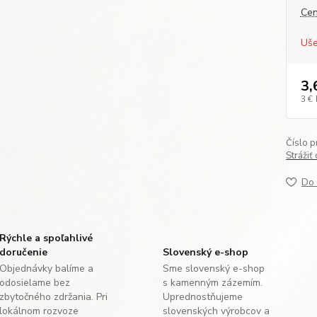
Cen
Uše
3,
3 €
Číslo p
Strážiť
Do 
Rýchle a spoľahlivé
doručenie
Slovenský e-shop
Objednávky balíme a
Sme slovenský e-shop
odosielame bez
s kamenným zázemím.
zbytočného zdržania. Pri
Uprednostňujeme
lokálnom rozvoze
slovenských výrobcov a