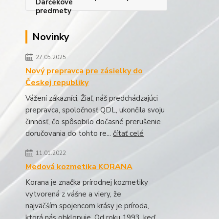
Novinky
27.05.2025
Nový prepravca pre zásielky do
Českej republiky
Vážení zákazníci, Žiaľ, náš predchádzajúci
prepravca, spoločnosť QDL, ukončila svoju
činnosť, čo spôsobilo dočasné prerušenie
doručovania do tohto re...
čítať celé
11.01.2022
Medová kozmetika KORANA
Korana je značka prírodnej kozmetiky
vytvorená z vášne a viery, že
najväčším spojencom krásy je príroda,
ktorá nás obklopuje. Od roku 1993, keď