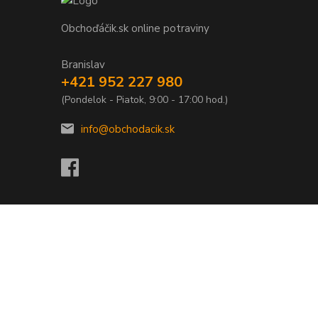
Obchoďáčik.sk online potraviny
Branislav
+421 952 227 980
(Pondelok - Piatok, 9:00 - 17:00 hod.)
info@obchodacik.sk
Vytvorené na
Eshop-rychlo.sk