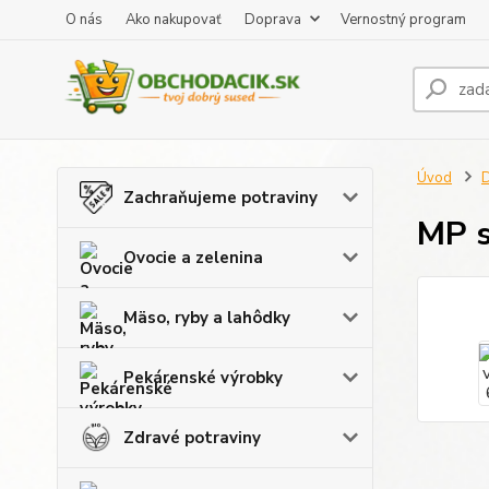
O nás
Ako nakupovať
Doprava
Vernostný program
Úvod
Zachraňujeme potraviny
MP s
Ovocie a zelenina
Mäso, ryby a lahôdky
Pekárenské výrobky
Zdravé potraviny