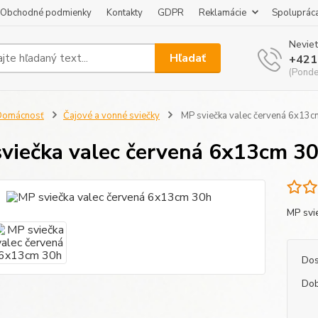
Obchodné podmienky
Kontakty
GDPR
Reklamácie
Spoluprác
Neviet
Hľadať
+421
(Pondel
Domácnosť
Čajové a vonné sviečky
MP sviečka valec červená 6x13c
viečka valec červená 6x13cm 3
MP svi
Dos
Dob