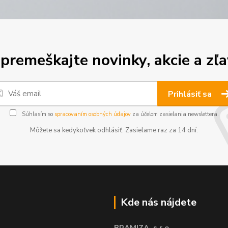
premeškajte novinky, akcie a zľa
Prihlásiť sa
Súhlasím so
spracovaním osobných údajov
za účelom zasielania newslettera.
Môžete sa kedykoľvek odhlásiť. Zasielame raz za 14 dní.
Kde nás nájdete