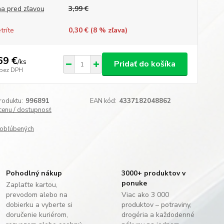
a pred zľavou
3,99 €
tríte
0,30 € (
8
% zľava)
69 €
/
ks
Pridať do košíka
bez DPH
roduktu:
996891
EAN kód:
4337182048862
 cenu / dostupnosť
obľúbených
Pohodlný nákup
3000+ produktov v
ponuke
Zaplaťte kartou,
prevodom alebo na
Viac ako 3 000
dobierku a vyberte si
produktov – potraviny,
doručenie kuriérom,
drogéria a každodenné