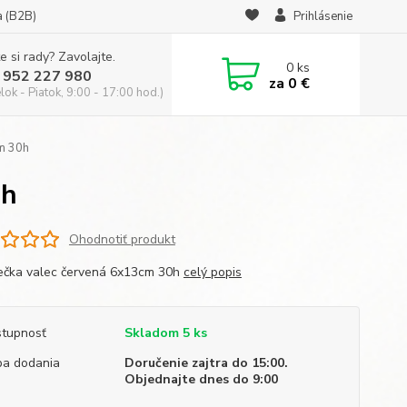
a (B2B)
Prihlásenie
e si rady? Zavolajte.
0
ks
 952 227 980
za
0 €
ok - Piatok, 9:00 - 17:00 hod.)
m 30h
0h
Ohodnotiť produkt
ečka valec červená 6x13cm 30h
celý popis
tupnosť
Skladom 5 ks
a dodania
Doručenie zajtra do 15:00.
Objednajte dnes do 9:00