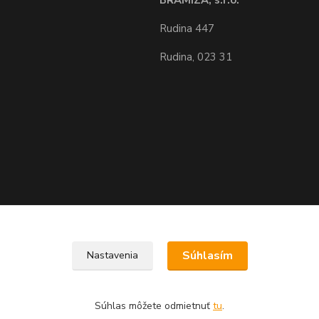
BRAMIZA, s.r.o.
Rudina 447
Rudina, 023 31
Upravit sběr cookies.
Súhlasím
Nastavenia
Súhlas môžete odmietnuť
tu
.