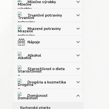
Mliečne výrobky
Trvanlivé potraviny
Mrazené potraviny
Nápoje
Alkohol
Starostlivosť o dieťa
Drogéria a kozmetika
Domácnosť
Kuchynské utierky