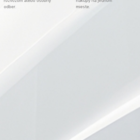
rozvozom alebo osobný
nákupy na jednom
odber.
mieste.