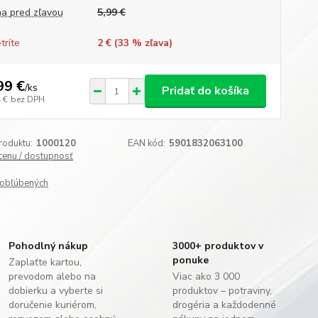
a pred zľavou
5,99 €
tríte
2 € (
33
% zľava)
99 €
/
ks
Pridať do košíka
 €
bez DPH
roduktu:
1000120
EAN kód:
5901832063100
 cenu / dostupnosť
obľúbených
Pohodlný nákup
3000+ produktov v
ponuke
Zaplaťte kartou,
prevodom alebo na
Viac ako 3 000
dobierku a vyberte si
produktov – potraviny,
doručenie kuriérom,
drogéria a každodenné