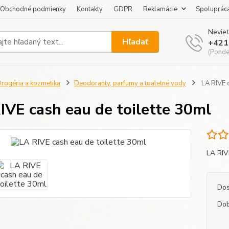
Obchodné podmienky
Kontakty
GDPR
Reklamácie
Spoluprác
Neviet
Hľadať
+421
(Pondel
rogéria a kozmetika
Deodoranty, parfumy a toaletné vody
LA RIVE c
IVE cash eau de toilette 30ml
LA RIV
Dos
Dob