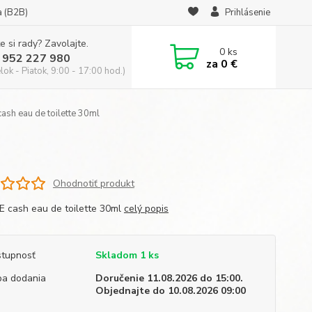
a (B2B)
Prihlásenie
e si rady? Zavolajte.
0
ks
 952 227 980
za
0 €
ok - Piatok, 9:00 - 17:00 hod.)
ash eau de toilette 30ml
Ohodnotiť produkt
E cash eau de toilette 30ml
celý popis
tupnosť
Skladom 1 ks
a dodania
Doručenie 11.08.2026 do 15:00.
Objednajte do 10.08.2026 09:00