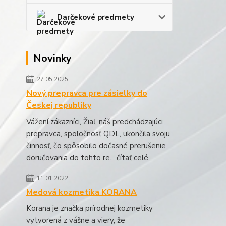
Darčekové predmety
Novinky
27.05.2025
Nový prepravca pre zásielky do
Českej republiky
Vážení zákazníci, Žiaľ, náš predchádzajúci
prepravca, spoločnosť QDL, ukončila svoju
činnosť, čo spôsobilo dočasné prerušenie
doručovania do tohto re...
čítať celé
11.01.2022
Medová kozmetika KORANA
Korana je značka prírodnej kozmetiky
vytvorená z vášne a viery, že