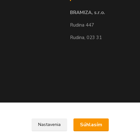
BRAMIZA, s.r.o.
Rudina 447
Rudina, 023 31
Upravit sběr cookies.
Súhlasím
Nastavenia