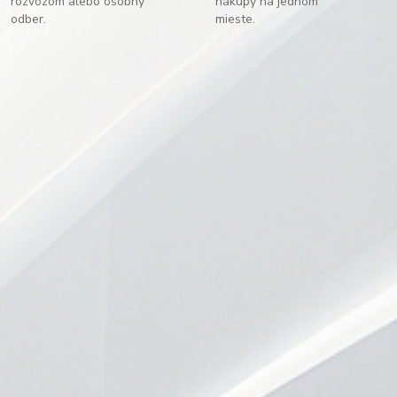
rozvozom alebo osobný
nákupy na jednom
odber.
mieste.