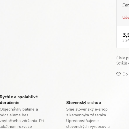
Cen
Uše
3,
3,24
Číslo p
Strážiť
Do 
Rýchle a spoľahlivé
doručenie
Slovenský e-shop
Objednávky balíme a
Sme slovenský e-shop
odosielame bez
s kamenným zázemím.
zbytočného zdržania. Pri
Uprednostňujeme
lokálnom rozvoze
slovenských výrobcov a