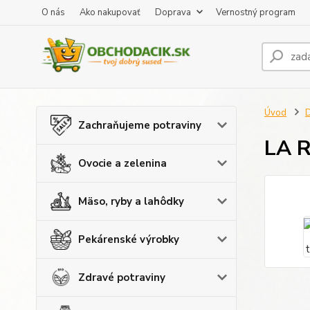
O nás
Ako nakupovať
Doprava
Vernostný program
Úvod
D
Zachraňujeme potraviny
LA R
Ovocie a zelenina
Mäso, ryby a lahôdky
Pekárenské výrobky
Zdravé potraviny