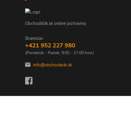
Obchoďáčik.sk online potraviny
Branislav
+421 952 227 980
(Pondelok - Piatok, 9:00 - 17:00 hod.)
info@obchodacik.sk