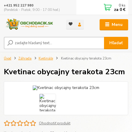
0
ks
+421 952 227 980
za
0 €
(Pondelok - Piatok, 9:00 - 17:00 hod.)
Menu
Hľadať
Úvod
Záhrada
Kvetináče
Kvetinac obycajny terakota 23cm
Kvetinac obycajny terakota 23cm
Ohodnotiť produkt