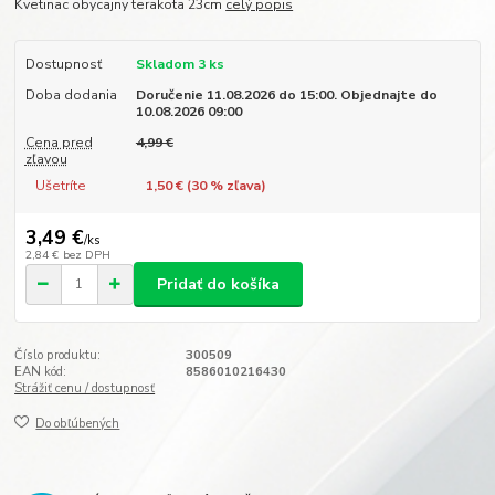
Kvetinac obycajny terakota 23cm
celý popis
Dostupnosť
Skladom 3 ks
Doba dodania
Doručenie 11.08.2026 do 15:00. Objednajte do
10.08.2026 09:00
Cena pred
4,99 €
zľavou
Ušetríte
1,50 € (
30
% zľava)
3,49 €
/
ks
2,84 €
bez DPH
Pridať do košíka
Číslo produktu:
300509
EAN kód:
8586010216430
Strážiť cenu / dostupnosť
Do obľúbených