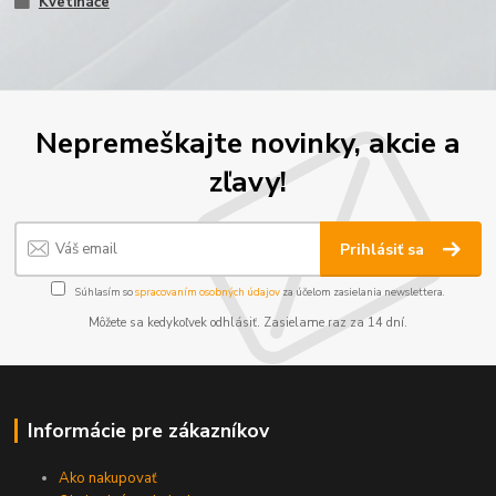
Kvetináče
Nepremeškajte novinky, akcie a
zľavy!
Prihlásiť sa
Súhlasím so
spracovaním osobných údajov
za účelom zasielania newslettera.
Môžete sa kedykoľvek odhlásiť. Zasielame raz za 14 dní.
Informácie pre zákazníkov
Ako nakupovať