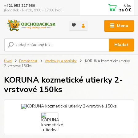
0
ks
+421 952 227 980
za
0 €
(Pondelok - Piatok, 9:00 - 17:00 hod.)
Menu
Hľadať
Úvod
Domácnosť
Vreckovky a obrúsky
KORUNA kozmetické utierky
2-vrstvové 150ks
KORUNA kozmetické utierky 2-
vrstvové 150ks