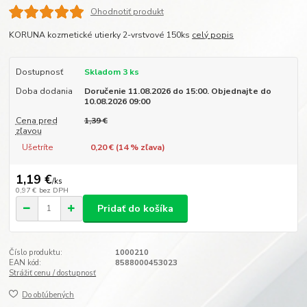
Ohodnotiť produkt
KORUNA kozmetické utierky 2-vrstvové 150ks
celý popis
Dostupnosť
Skladom 3 ks
Doba dodania
Doručenie 11.08.2026 do 15:00. Objednajte do
10.08.2026 09:00
Cena pred
1,39 €
zľavou
Ušetríte
0,20 € (
14
% zľava)
1,19 €
/
ks
0,97 €
bez DPH
Pridať do košíka
Číslo produktu:
1000210
EAN kód:
8588000453023
Strážiť cenu / dostupnosť
Do obľúbených