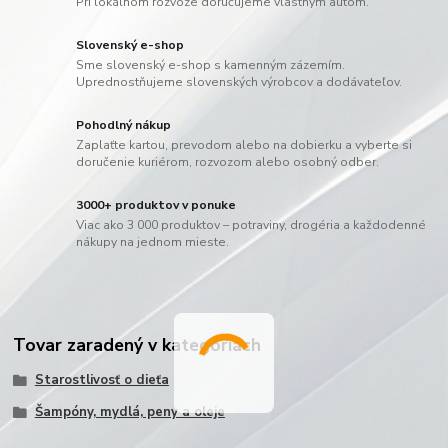
Pri lokálnom rozvoze doručujeme vlastným autom.
Slovenský e-shop
Sme slovenský e-shop s kamenným zázemím.
Uprednostňujeme slovenských výrobcov a dodávateľov.
Pohodlný nákup
Zaplaťte kartou, prevodom alebo na dobierku a vyberte si
doručenie kuriérom, rozvozom alebo osobný odber.
3000+ produktov v ponuke
Viac ako 3 000 produktov – potraviny, drogéria a každodenné
nákupy na jednom mieste.
Tovar zaradený v kategóriách
Starostlivosť o dieťa
Šampóny, mydlá, peny a oleje