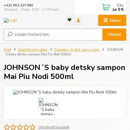
0
ks
+421 952 227 980
za
0 €
(Pondelok - Piatok, 9:00 - 17:00 hod.)
Menu
Hľadať
Úvod
Starostlivosť o dieťa
Šampóny, mydlá, peny a oleje
JOHNSON
´S baby detsky sampon Mai Piu Nodi 500ml
JOHNSON´S baby detsky sampon
Mai Piu Nodi 500ml
Ohodnotiť produkt