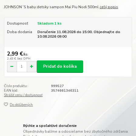
JOHNSON´S baby detsky sampon Mai Piu Nodi 500ml
celý popis
Dostupnosť
Skladom 1 ks
Doba dodania
Doručenie 11.08.2026 do 15:00. Objednajte do
10.08.2026 09:00
2,99 €
/
ks
2,43 €
bez DPH
Pridať do košíka
Číslo produktu:
999527
EAN kód:
3574661346311
Strážiť cenu / dostupnosť
Do obľúbených
Rýchle a spoľahlivé doručenie
Objednávky balíme a odosielame bez zbytočného zdržania.