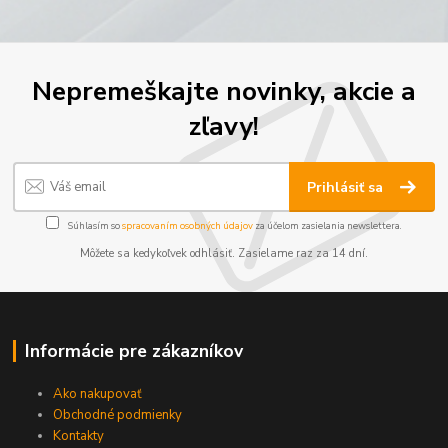
Nepremeškajte novinky, akcie a
zľavy!
Prihlásiť sa
Súhlasím so
spracovaním osobných údajov
za účelom zasielania newslettera.
Môžete sa kedykoľvek odhlásiť. Zasielame raz za 14 dní.
Informácie pre zákazníkov
Ako nakupovať
Obchodné podmienky
Kontakty