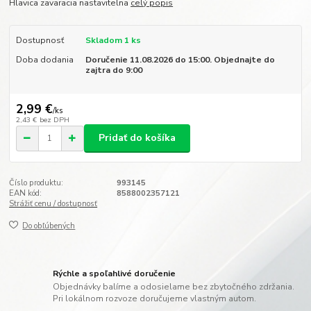
Hlavica zavaracia nastavitelna
celý popis
Dostupnosť
Skladom 1 ks
Doba dodania
Doručenie 11.08.2026 do 15:00. Objednajte do
zajtra do 9:00
2,99 €
/
ks
2,43 €
bez DPH
Pridať do košíka
Číslo produktu:
993145
EAN kód:
8588002357121
Strážiť cenu / dostupnosť
Do obľúbených
Rýchle a spoľahlivé doručenie
Objednávky balíme a odosielame bez zbytočného zdržania.
Pri lokálnom rozvoze doručujeme vlastným autom.