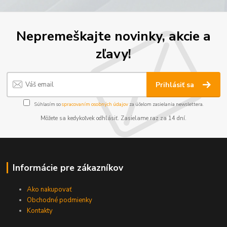
Nepremeškajte novinky, akcie a
zľavy!
Prihlásiť sa
Súhlasím so
spracovaním osobných údajov
za účelom zasielania newslettera.
Môžete sa kedykoľvek odhlásiť. Zasielame raz za 14 dní.
Informácie pre zákazníkov
Ako nakupovať
Obchodné podmienky
Kontakty