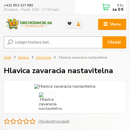
0
ks
+421 952 227 980
za
0 €
(Pondelok - Piatok, 9:00 - 17:00 hod.)
Menu
Hľadať
Úvod
Sezóna
Zaváranie
Hlavica zavaracia nastavitelna
Hlavica zavaracia nastavitelna
Ohodnotiť produkt