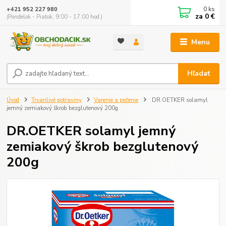
0
ks
+421 952 227 980
za
0 €
(Pondelok - Piatok, 9:00 - 17:00 hod.)
Menu
Hľadať
Úvod
Trvanlivé potraviny
Varenie a pečenie
DR.OETKER solamyl
jemný zemiakový škrob bezglutenový 200g
DR.OETKER solamyl jemný
zemiakový škrob bezglutenový
200g