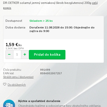
DR.OETKER solamyl jemný zemiakový škrob bezglutenový 200g
celý
popis
Dostupnosť
Skladom > 25 ks
Doba dodania
Doručenie 11.08.2026 do 15:00. Objednajte do
zajtra do 9:00
1,59 €
/
ks
1,34 €
bez DPH
Pridať do košíka
Číslo produktu:
991499
EAN kód:
8584002007257
Strážiť cenu / dostupnosť
Do obľúbených
Rýchle a spoľahlivé doručenie
Objednávky balíme a odosielame bez zbytočného zdržania.