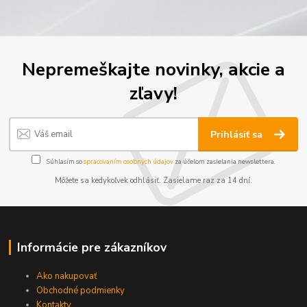
Nepremeškajte novinky, akcie a
zľavy!
Prihlásiť sa
Súhlasím so
spracovaním osobných údajov
za účelom zasielania newslettera.
Môžete sa kedykoľvek odhlásiť. Zasielame raz za 14 dní.
Informácie pre zákazníkov
Ako nakupovať
Obchodné podmienky
Kontakty