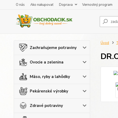
O nás
Ako nakupovať
Doprava
Vernostný program
Úvod
T
Zachraňujeme potraviny
DR.O
Ovocie a zelenina
Mäso, ryby a lahôdky
Pekárenské výrobky
Zdravé potraviny