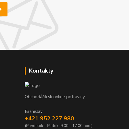
Kontakty
Obchoďáčik.sk online potraviny
Branislav
+421 952 227 980
(Pondelok - Piatok, 9:00 - 17:00 hod.)