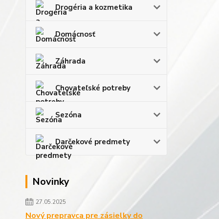
Drogéria a kozmetika
Domácnosť
Záhrada
Chovateľské potreby
Sezóna
Darčekové predmety
Novinky
27.05.2025
Nový prepravca pre zásielky do