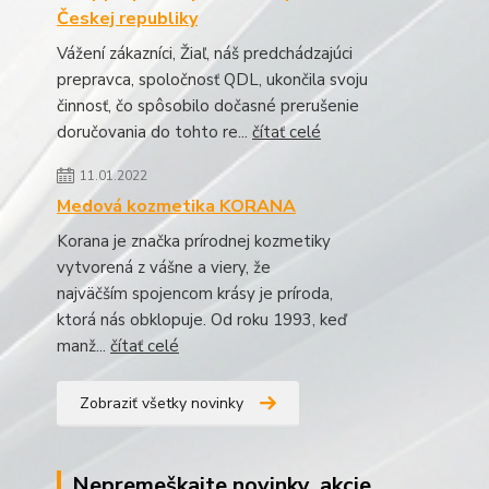
Českej republiky
Vážení zákazníci, Žiaľ, náš predchádzajúci
prepravca, spoločnosť QDL, ukončila svoju
činnosť, čo spôsobilo dočasné prerušenie
doručovania do tohto re...
čítať celé
11.01.2022
Medová kozmetika KORANA
Korana je značka prírodnej kozmetiky
vytvorená z vášne a viery, že
najväčším spojencom krásy je príroda,
ktorá nás obklopuje. Od roku 1993, keď
manž...
čítať celé
Zobraziť všetky novinky
Nepremeškajte novinky, akcie