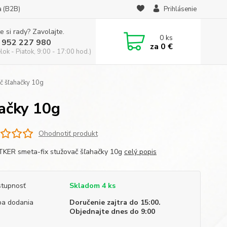
a (B2B)
Prihlásenie
e si rady? Zavolajte.
0
ks
 952 227 980
za
0 €
ok - Piatok, 9:00 - 17:00 hod.)
č šľahačky 10g
ačky 10g
Ohodnotiť produkt
KER smeta-fix stužovač šľahačky 10g
celý popis
tupnosť
Skladom 4 ks
a dodania
Doručenie zajtra do 15:00.
Objednajte dnes do 9:00