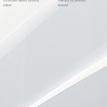
rozvozom alebo osobný
nákupy na jednom
odber.
mieste.