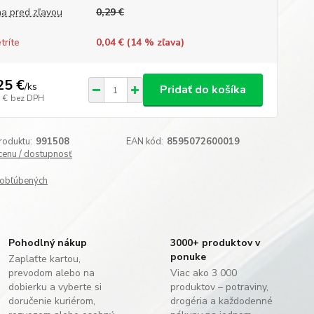
a pred zľavou
0,29 €
tríte
0,04 € (
14
% zľava)
25 €
/
ks
Pridať do košíka
 €
bez DPH
roduktu:
991508
EAN kód:
8595072600019
 cenu / dostupnosť
obľúbených
Pohodlný nákup
3000+ produktov v
ponuke
Zaplaťte kartou,
prevodom alebo na
Viac ako 3 000
dobierku a vyberte si
produktov – potraviny,
doručenie kuriérom,
drogéria a každodenné