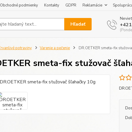
Obchodné podmienky
Kontakty
GDPR
Reklamácie
Spoluprác
Neviet
Hľadať
+421
(Pondel
rvanlivé potraviny
Varenie a pečenie
DR.OETKER smeta-fix stužova
ETKER smeta-fix stužovač šľah
DR.OET
Dos
Dob