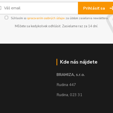
Prihlásiť sa
Súhlasím so
spracovaním osobných údajov
za účelom zasielania newslettera.
Môžete sa kedykoľvek odhlásiť. Zasielame raz za 14 dní.
Kde nás nájdete
BRAMIZA, s.r.o.
Rudina 447
Rudina, 023 31