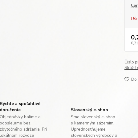
Cen
Uše
0,
0,21
Číslo p
Strážiť
Do 
Rýchle a spoľahlivé
doručenie
Slovenský e-shop
Objednávky balíme a
Sme slovenský e-shop
odosielame bez
s kamenným zázemím.
zbytočného zdržania. Pri
Uprednostňujeme
lokálnom rozvoze
slovenských výrobcov a