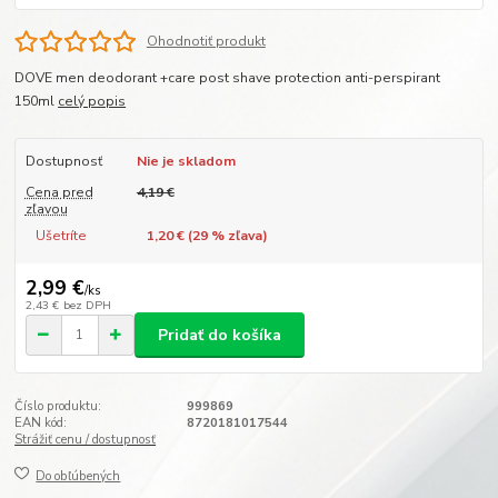
Ohodnotiť produkt
DOVE men deodorant +care post shave protection anti-perspirant
150ml
celý popis
Dostupnosť
Nie je skladom
Cena pred
4,19 €
zľavou
Ušetríte
1,20 € (
29
% zľava)
2,99 €
/
ks
2,43 €
bez DPH
Pridať do košíka
Číslo produktu:
999869
EAN kód:
8720181017544
Strážiť cenu / dostupnosť
Do obľúbených