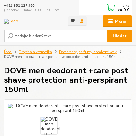
0
ks
+421 952 227 980
za
0 €
(Pondelok - Piatok, 9:00 - 17:00 hod.)
Menu
Hľadať
Úvod
Drogéria a kozmetika
Deodoranty, parfumy a toaletné vody
DOVE men deodorant +care post shave protection anti-perspirant 150ml
DOVE men deodorant +care post
shave protection anti-perspirant
150ml