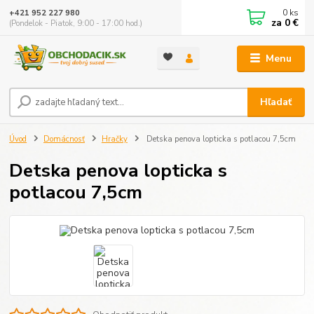
0
ks
+421 952 227 980
za
0 €
(Pondelok - Piatok, 9:00 - 17:00 hod.)
Menu
Hľadať
Úvod
Domácnosť
Hračky
Detska penova lopticka s potlacou 7,5cm
Detska penova lopticka s
potlacou 7,5cm