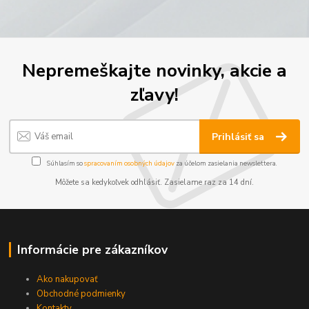
Nepremeškajte novinky, akcie a
zľavy!
Prihlásiť sa
Súhlasím so
spracovaním osobných údajov
za účelom zasielania newslettera.
Môžete sa kedykoľvek odhlásiť. Zasielame raz za 14 dní.
Informácie pre zákazníkov
Ako nakupovať
Obchodné podmienky
Kontakty