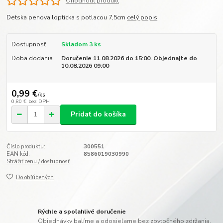
Ohodnotiť produkt
Detska penova lopticka s potlacou 7,5cm
celý popis
Dostupnosť
Skladom 3 ks
Doba dodania
Doručenie 11.08.2026 do 15:00. Objednajte do
10.08.2026 09:00
0,99 €
/
ks
0,80 €
bez DPH
Pridať do košíka
Číslo produktu:
300551
EAN kód:
8586019030990
Strážiť cenu / dostupnosť
Do obľúbených
Rýchle a spoľahlivé doručenie
Objednávky balíme a odosielame bez zbytočného zdržania.