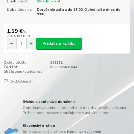
Dostupnosť
Skladom 5 bl
Doba dodania
Doručenie zajtra do 15:00. Objednajte dnes do
9:00
1,59 €
/
bl
1,29 €
bez DPH
Pridať do košíka
Číslo produktu:
998331
EAN kód:
8588005631044
Strážiť cenu / dostupnosť
Do obľúbených
Rýchle a spoľahlivé doručenie
Objednávky balíme a odosielame bez zbytočného zdržania.
Pri lokálnom rozvoze doručujeme vlastným autom.
Slovenský e-shop
Sme slovenský e-shop s kamenným zázemím.