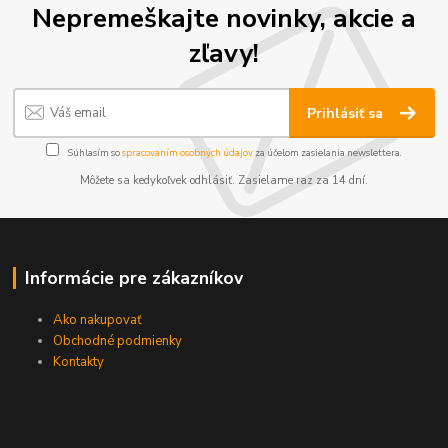
Nepremeškajte novinky, akcie a
zľavy!
Prihlásiť sa
Súhlasím so
spracovaním osobných údajov
za účelom zasielania newslettera.
Môžete sa kedykoľvek odhlásiť. Zasielame raz za 14 dní.
Informácie pre zákazníkov
Ako nakupovať
Obchodné podmienky
Kontakty