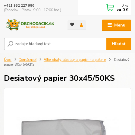
0
ks
+421 952 227 980
za
0 €
(Pondelok - Piatok, 9:00 - 17:00 hod.)
Menu
Hľadať
Úvod
Domácnosť
Fólie, obaly, alobaly a papier na pečenie
Desiatový
papier 30x45/50KS
Desiatový papier 30x45/50KS