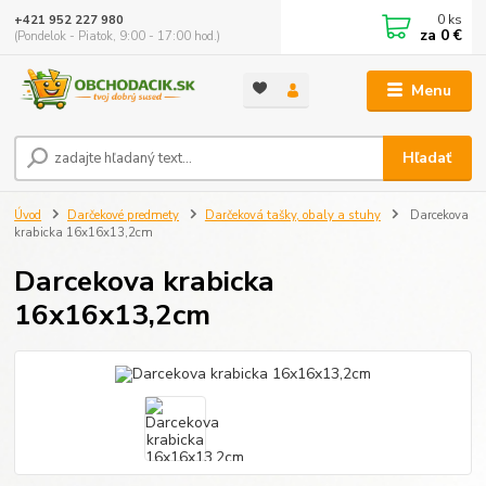
0
ks
+421 952 227 980
za
0 €
(Pondelok - Piatok, 9:00 - 17:00 hod.)
Menu
Hľadať
Úvod
Darčekové predmety
Darčeková tašky, obaly a stuhy
Darcekova
krabicka 16x16x13,2cm
Darcekova krabicka
16x16x13,2cm