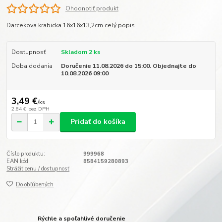
Ohodnotiť produkt
Darcekova krabicka 16x16x13,2cm
celý popis
Dostupnosť
Skladom 2 ks
Doba dodania
Doručenie 11.08.2026 do 15:00. Objednajte do
10.08.2026 09:00
3,49 €
/
ks
2,84 €
bez DPH
Pridať do košíka
Číslo produktu:
999968
EAN kód:
8584159280893
Strážiť cenu / dostupnosť
Do obľúbených
Rýchle a spoľahlivé doručenie