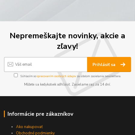
Nepremeškajte novinky, akcie a
zľavy!
Prihlásiť sa
Súhlasím so
spracovaním osobných údajov
za účelom zasielania newslettera.
Môžete sa kedykoľvek odhlásiť. Zasielame raz za 14 dní.
Informácie pre zákazníkov
Ako nakupovať
Obchodné podmienky