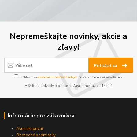
Nepremeškajte novinky, akcie a
zľavy!
Prihlásiť sa
Súhlasím so
spracovaním osobných údajov
za účelom zasielania newslettera.
Môžete sa kedykoľvek odhlásiť. Zasielame raz za 14 dní.
Informácie pre zákazníkov
Ako nakupovať
Obchodné podmienky