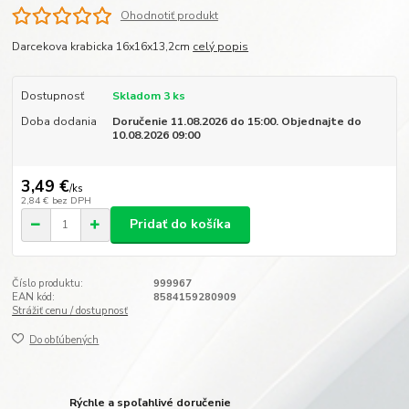
Ohodnotiť produkt
Darcekova krabicka 16x16x13,2cm
celý popis
Dostupnosť
Skladom 3 ks
Doba dodania
Doručenie 11.08.2026 do 15:00. Objednajte do
10.08.2026 09:00
3,49 €
/
ks
2,84 €
bez DPH
Pridať do košíka
Číslo produktu:
999967
EAN kód:
8584159280909
Strážiť cenu / dostupnosť
Do obľúbených
Rýchle a spoľahlivé doručenie