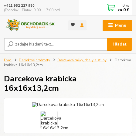
0
ks
+421 952 227 980
za
0 €
(Pondelok - Piatok, 9:00 - 17:00 hod.)
Menu
Hľadať
Úvod
Darčekové predmety
Darčeková tašky, obaly a stuhy
Darcekova
krabicka 16x16x13,2cm
Darcekova krabicka
16x16x13,2cm