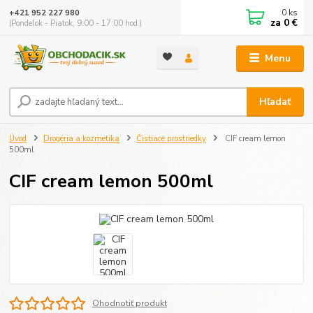
0
ks
+421 952 227 980
za
0 €
(Pondelok - Piatok, 9:00 - 17:00 hod.)
Menu
Hľadať
Úvod
Drogéria a kozmetika
Čistiace prostriedky
CIF cream lemon
500ml
CIF cream lemon 500ml
Ohodnotiť produkt