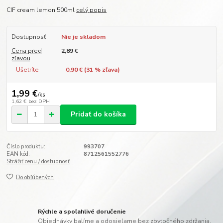
CIF cream lemon 500ml
celý popis
Dostupnosť
Nie je skladom
Cena pred
2,89 €
zľavou
Ušetríte
0,90 € (
31
% zľava)
1,99 €
/
ks
1,62 €
bez DPH
Pridať do košíka
Číslo produktu:
993707
EAN kód:
8712561552776
Strážiť cenu / dostupnosť
Do obľúbených
Rýchle a spoľahlivé doručenie
Objednávky balíme a odosielame bez zbytočného zdržania.