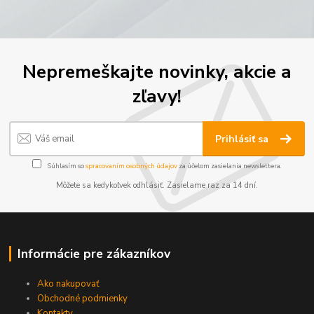
Nepremeškajte novinky, akcie a
zľavy!
Prihlásiť sa
Súhlasím so
spracovaním osobných údajov
za účelom zasielania newslettera.
Môžete sa kedykoľvek odhlásiť. Zasielame raz za 14 dní.
Informácie pre zákazníkov
Ako nakupovať
Obchodné podmienky
Kontakty