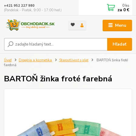
0
ks
+421 952 227 980
za
0 €
(Pondelok - Piatok, 9:00 - 17:00 hod.)
Menu
Hľadať
Úvod
Drogéria a kozmetika
Starostlivosť o pleť
BARTOŇ žinka froté
farebná
BARTOŇ žinka froté farebná