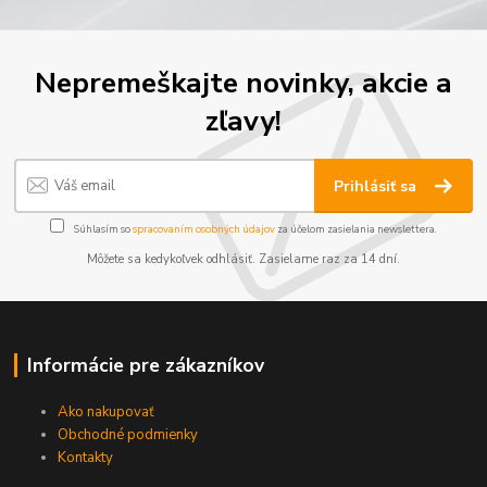
Nepremeškajte novinky, akcie a
zľavy!
Prihlásiť sa
Súhlasím so
spracovaním osobných údajov
za účelom zasielania newslettera.
Môžete sa kedykoľvek odhlásiť. Zasielame raz za 14 dní.
Informácie pre zákazníkov
Ako nakupovať
Obchodné podmienky
Kontakty