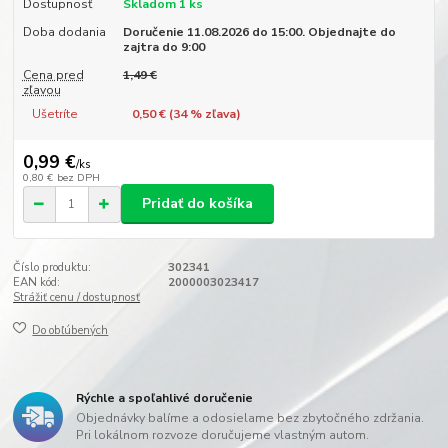
Dostupnosť
Skladom 1 ks
Doba dodania
Doručenie 11.08.2026 do 15:00. Objednajte do
zajtra do 9:00
Cena pred
1,49 €
zľavou
Ušetríte
0,50 € (
34
% zľava)
0,99 €
/
ks
0,80 €
bez DPH
Pridať do košíka
Číslo produktu:
302341
EAN kód:
2000003023417
Strážiť cenu / dostupnosť
Do obľúbených
Rýchle a spoľahlivé doručenie
Objednávky balíme a odosielame bez zbytočného zdržania.
Pri lokálnom rozvoze doručujeme vlastným autom.